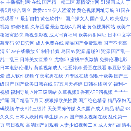
在
主播福利姬h在线
国产精一精二区
基情涩涩网
51漫画成人
丁
网站国产视频观看 91深插 91伦乱视频 91海角社区国产精伦 91爱爱网 伊人
香5月综合网
91爱爱com
伊人涩涩射
黄色视频网址导航
91国在
线观看
91最新自拍
黄色软件91
国产操女人
国产乱人
欧美乱欲
砖区 香蕉人狼人综合 亚洲东方影视av 五月天影院 首页AV片区 三级网站在线
视频
超碰吃瓜
久草涩涩
最新在线A片网址
黄色视屏网站
欧美午
夜寂寞影院
新视觉影视
成人写真福利
欧美内射网址
日本中文字
日本A黄 欧美综合在线黄 欧美啪色影院 男人的天堂午夜剧场版 美女写真 欧
幕无码
97日穴网
成人免费在线
精品国产免费观看
国产不卡高
清
91av在线播放
91制作传媒
岛国av资源
超碰91资源
国产乱一
美中文字幕精品人妻 日本Aⅴ视屏 青青干逼 日本人妖学aa 欧州专区 欧美专区
乱二乱三
日韩美女直播
91尤物69
蜜桃午夜激情
免费伦理电影
日本电影伦理片
黄瓜视频成人
性爱婷婷
爱豆在线看
麻豆影院爱
日韩专区 欧美日韩成人精品 女同视频网站在线观看 蜜桃永久免费视频入口
爱
成人软件视频
午夜宅男在线
91专区在线
狠狠干欧美
国产三
老湿影院茄子影院 久久九九热
级国产
国产欧美日韩在线
97五月天婷婷
日韩在线网
91福利社
视频
福利导航
A片三级网站
久草视频8
香蕉APP污视频
艹艹艹
插逼
国产精品五月天
狠狠操欧美性爱
国产绝色精品
精品孕妇无
码视频
午夜A片三级片
天美果冻传媒
久久国产成人精品
精品93
久久久
日本人妖射精
学生妹avav
国产熟女视频在线
乱伦第一
页
韩日视频
高清国产剧观看
人妻少妇视频二区
成人无码高清毛