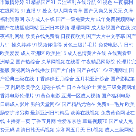
市激情婷婷
91精品国产91
云涩福利在线导航
91视色
午夜福利
站在线观看 成人AV免费在线观看 阿v视频在线观看 91制作视频宅男在线观看
在线网站
91直播
91处女
伊人网青青草
国产又爽又黄又无
久草
福利资源网
东方成人在线
国产一级免费大片
成年免费视频网站
91探花传媒网站 91美脚足恋 91福利论坛在线观看 91福利无 91豆花成人网
国产在线播放网站
亚洲日本视频
淫淫网网
成人影视国产在线
深
夜福利网址
欧美在线免费看
日夜夜欧美
国产大片中文字幕
国产
站入口 中日韩传媒一区 午夜乱码视频 四虎精品久久精品 色香蕉欧美导航 人
片91
操久婷婷
91视频你懂得
黄色三级片毛片
免费电影片
日韩
欧美爱爱
成人亚洲区
欧美性16
成人色情黄片在线
在线观看亚
妻无码91 免费肏屄 美女被草 老湿机深夜福利 欧美性爱视频一区二区 免费AV
洲精品
国产热综合
久草网视频在线看
午夜精品网影院
伦理片完
整版
黄视网站在线播放
国产片自拍
国产在线91
AV亚洲网址
国
试看 老司机夜间网址 久久九九99 精品无码一区二区无码 国产亚洲欧美成人
产经典三级在线
丁香婷婷五月综合
五月花亚洲综合
国产影院第
国产婷婷开心网 国产精品美女被日 国产福利av 成人网观看 操人妻91 俺去撸
一页
乱码欧美孕交
超碰在线艹
日本在线护士
黄色三级免费网址
香港电影伦理片
91黄色电影
亚洲一区成人视频
国产福利电影
最新网址 99tv 91尤物丝袜 91视频在线国产 91免费网站观看 91视屏专区 91
日韩成人影片
男的天堂网AV
国产精品尤物在
免费a一毛片
欧美
肠交扩张另类
最新亚洲日韩精品
欧美在线视频
免费黄色网址在
丝袜足交视频国产 97国产碰 91视频综合网站 91伪娘在线观看 91上逼 91撸
线
主播第一页
丁香五月网
性爱东京热
草逼视频78
国产成人免
费无码
高清日韩无码视频
宗和网五月天
日b视频
成人三级网站
啊撸欧洲 91人妻人人澡人人爽 91视频免费在观看 91探花熟女在线播放 91