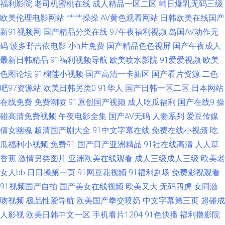
福利影院
老司机蜜桃在线
成人精品一区二区
韩日爆乳无码三级
夜在线观看网站 www五月婷婷 东京热男人的天堂09 欧美亚洲成人网站在线
欧美伦理电影网站
艹艹操操
AV黄色观看网站
日韩欧美在线国产
新91视频网
国产精品分类在线
97午夜福利视频
岛国AV动作无
色涩叉蜜桃 青青草久久大香蕉 91视频夫妻 精东影视导航 日本男人天堂网
码
波多野吉依电影
小h片免费
国产精品色色视屏
国产午夜成人
最新日韩精品
91福利视频导航
欧美喷水影院
91爱爱视频
欧美
91n日日视频网址 亚洲人妻网页 色精品国产 欧美性交在线 蜜臀亚洲网 狠狠
色图论坛
91榴莲小视频
国产高清一卡新区
国产看片资源
二色
吧97资源站
欧美日韩另类0
91华人
国产日韩一区二区
日本网站
草狠狠操 福利导航超碰 97干资源超碰在线 91情侣在线 91极品黑丝 91www
在线免费
免费潮喷
91原创国产视频
成人吃瓜福利
国产在线9
操
网页 影音先锋av中文 亚洲黄色osjdyd 日韩一区二区射精 欧美视频自拍 久久
碰高清免费视频
午夜电影全集
国产AV无码
人妻系列
爱豆传媒
倩女幽魂
超清国产剧大全
91中文字幕在线
免费在线小视频
吃
国产人妻区 国产在线92 成人又粗又大国产 操B导航 95福利在线 91少女黑丝
瓜福利小视频
免费91
国产日产亚洲精品
91社在线高清
人人草
香蕉
激情另类图片
亚洲欧美在线观看
成人三级成人三级
欧美老
91精品孕妇系列 91蝌蚪国产 91爱爱社区欧美女同 亚洲色图青草地 涩瑟综合
女人bb
日日操第一页
91网豆花视频
91福利剧场
免费影视观看
91视频国产自拍
国产美女在线视频
欧美又大
无码四虎
女同激
网在线看 日韩福利sss 欧美性爱nav 老司机精品网 国精自拍 福利视频中文 超
吻视频
极品性爱导航
欧美国产拳交喷奶
中文字幕第三页
超碰成
人影视
欧美日韩中文一区
手机看片1204
91色快播
福利撸影院
碰福利导航 91在线播放专区 91美女内射 91传媒入口 亚洲成人网站在线 午