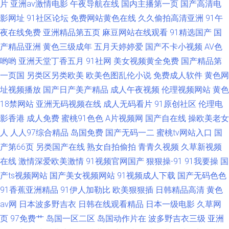
片
亚洲av激情电影
午夜导航在线
国内主播第一页
国产高清电
影网址
91社区论坛
免费网站黄色在线
久久偷拍高清亚洲
91午
夜在线免费
亚洲精品第五页
麻豆网站在线观看
91精选国产
国
产精品亚洲
黄色三级成年
五月天婷婷爱
国产不卡小视频
AV色
哟哟
亚洲天堂丁香五月
91社网
美女视频黄全免费
国产精品第
一页国
另类区另类欧美
欧美色图乱伦小说
免费成人软件
黄色网
址视频播放
国产日产美产精品
成人午夜视频
伦理视频网站
黄色
18禁网站
亚洲无码视频在线
成人无码看片
91原创社区
伦理电
影香港
成人免费
蜜桃91色色
A片视频网
国产自在线
操欧美老女
人
人人97综合精品
岛国免费
国产无码一二
蜜桃tv网站入口
国
产第66页
另类国产在线
熟女自拍偷拍
青青久视频
久草新视频
在线
激情深爱欧美激情
91视频官网国产
狠狠操-91
91我要操
国
产ts视频网站
国产美女视频网站
91视频成人下载
国产无码色色
91香蕉亚洲精品
91伊人加勒比
欧美狠狠插
日韩精品高清
黄色
av网
日本波多野吉衣
日韩在线观看精品
日本一级电影
久草网
页
97免费艹
岛国一区二区
岛国动作片在
波多野吉衣三级
亚洲