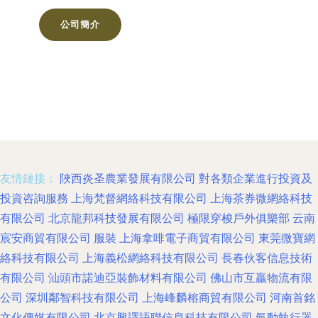
公司簡介
友情鏈接：
陜西炎圣農業發展有限公司
對各類企業進行投資及
投資咨詢服務
上海梵督網絡科技有限公司
上海茶券微網絡科技
有限公司
北京龍邦科技發展有限公司
極限穿梭戶外俱樂部
云南
宸安商貿有限公司
服裝
上海拿啡電子商貿有限公司
東莞微寶網
絡科技有限公司
上海義松網絡科技有限公司
長春伙客信息技術
有限公司
汕頭市諾迪亞裝飾材料有限公司
佛山市互贏物流有限
公司
深圳鄰智科技有限公司
上海峰麟榕商貿有限公司
河南首銘
文化傳媒有限公司
北京興譯語聯信息科技有限公司
氣動執行器