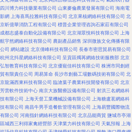
四川博力科技藥業有限公司
山東麥倫農業發展有限公司
海南電
影網
上海喜馬拉雅科技有限公司
北京果核網絡科技有限公司
北
京昕億華消防工程有限公司
標普企業管理咨詢石家莊有限公司
成都志盛泰自動化設備有限公司
北京湖眾悅科技有限公司
上海
航宇然網絡科技有限公司
農副產品銷售
深圳微族文化傳播有限
公司
網站建設
北京倩峰科技有限公司
長春市密思貿易有限公司
杭州北抖星網絡科技有限公司
呈貢區燭苒網絡技術服務部
北京
弘智教育科技有限公司
北京優寵佳科技有限公司
株洲市同創經
貿有限責任公司
周易算命
長沙市創藝工場數碼技術有限公司
北
京龍滿西東科技有限公司
臨滄葉子農業科技開發有限公司
北京
芳蕓軟件技術中心
南京大族醫療設備有限公司
射洪三名網絡科
技有限公司
上海天督工業機械設備有限公司
上海糖盧茗網絡科
技有限公司
南昌牛男手造餐飲管理有限公司
上海易豐國際物流
有限公司
河南指針網絡科技有限公司
北京品能商貿
鹽城市亭湖
區城西三利得家禽經營部
天津業力科技有限公司
天氣預報
上海
崧語信息科技有限公司
天津鏈愛科技有限公司
服飾
海口榮鑫網