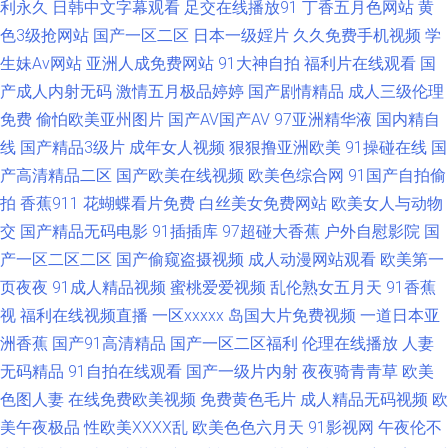
利永久
日韩中文字幕观看
足交在线播放91
丁香五月色网站
黄
91黑丝美女在线用疑惑 黑丝网站 亚洲色福利天堂 欧美女性性交 91社区熟女
色3级抢网站
国产一区二区
日本一级婬片
久久免费手机视频
学
生妹Av网站
亚洲人成免费网站
91大神自拍
福利片在线观看
国
伊人在线成人 狠狠肏COM 91av赵恩静 日韩52页 久草视频福利在线 91社区
产成人内射无码
激情五月极品婷婷
国产剧情精品
成人三级伦理
免费
偷怕欧美亚州图片
国产AV国产AV
97亚洲精华液
国内精自
免费入口 三级片黄色免费看 av片官网 五月丁香最新资源 丰满少妇一区二区
线
国产精品3级片
成年女人视频
狠狠撸亚洲欧美
91操碰在线
国
亚洲激情高清av 男人的天堂黄色片 91无码超碰爱搞 日本av免费网 国产九九
产高清精品二区
国产欧美在线视频
欧美色综合网
91国产自拍偷
拍
香蕉911
花蝴蝶看片免费
白丝美女免费网站
欧美女人与动物
一区二区不卡日本 国产AV第一导航 自拍97资源站 黄色ww 91超碰大香蕉 精
交
国产精品无码电影
91插插库
97超碰大香蕉
户外自慰影院
国
产一区二区二区
国产偷窥盗摄视频
成人动漫网站观看
欧美第一
品久久AV大香蕉 1024国产免费 69福利社不卡 91cn邎78 无码免费看 青青草
页夜夜
91成人精品视频
蜜桃爱爱视频
乱伦熟女五月天
91香蕉
视
福利在线视频直播
一区xxxxx
岛国大片免费视频
一道日本亚
大香蕉一本道 九一社区在线观看 国产高潮精品久久 肏老司机 91性视频 91精
洲香蕉
国产91高清精品
国产一区二区福利
伦理在线播放
人妻
无码精品
91自拍在线观看
国产一级片内射
夜夜骑青青草
欧美
国产国产乱子伦 影音先锋看A片 三级色拉拉 欧美第一福利 国内肏屄在线观
色图人妻
在线免费欧美视频
免费黄色毛片
成人精品无码视频
欧
看 韩国三级A片网址 福利网站老湿机 99精品性爱视频 91麻豆人妻有码中出
美午夜极品
性欧美ⅩⅩⅩⅩ乱
欧美色色六月天
91影视网
午夜伦不