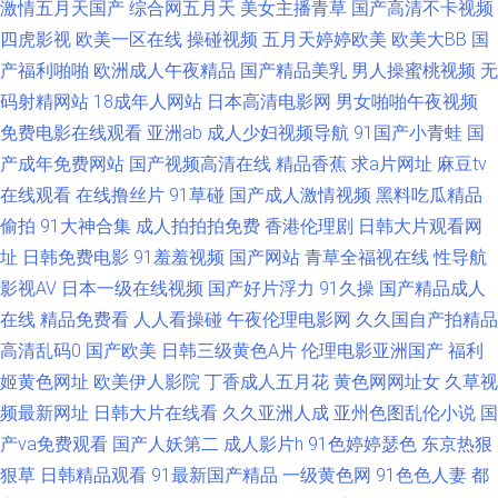
激情五月天国产
综合网五月天
美女主播青草
国产高清不卡视频
夜国产福利一区二区 天堂社区在线 日韩欧美色图 欧美亚洲成人福利 老湿AV
四虎影视
欧美一区在线
操碰视频
五月天婷婷欧美
欧美大BB
国
产福利啪啪
欧洲成人午夜精品
国产精品美乳
男人操蜜桃视频
无
三级片亚洲无码影院 日本美女bb 免费久久黄色 玖玖综合性 九一视频传媒精
码射精网站
18成年人网站
日本高清电影网
男女啪啪午夜视频
免费电影在线观看
亚洲ab
成人少妇视频导航
91国产小青蛙
国
品 国产一区啪啪 大香蕉大香蕉伊人在线 www91处女 AVAV成人天堂 91午夜
产成年免费网站
国产视频高清在线
精品香蕉
求a片网址
麻豆tv
在线观看
在线撸丝片
91草碰
国产成人激情视频
黑料吃瓜精品
黄色影院 91蝌蚪成人 91豆花网视频 91福利址 91成人1网韶 在线求艹 一本
偷拍
91大神合集
成人拍拍拍免费
香港伦理剧
日韩大片观看网
道av福利社 亚洲福利视频91 少妇精品在线91 青青草福利微拍 乱伦视频网 韩
址
日韩免费电影
91羞羞视频
国产网站
青草全福视在线
性导航
影视AV
日本一级在线视频
国产好片浮力
91久操
国产精品成人
国三级A片网址 国产精品自拍网99 囯产91黑 成人福利导航蜜桃 97超碰网 91
在线
精品免费看
人人看操碰
午夜伦理电影网
久久国自产拍精品
高清乱码0
国产欧美
日韩三级黄色A片
伦理电影亚洲国产
福利
唐先生探花视频 91撸免费下载 91岛国熟女am 尤物视频网 午夜天堂亚洲色
姬黄色网址
欧美伊人影院
丁香成人五月花
黄色网网址女
久草视
频最新网址
日韩大片在线看
久久亚洲人成
亚州色图乱伦小说
国
午夜三级代理 天堂中文资源网站 日韩先锋影音AV 日本免费色视频国产 欧美
产va免费观看
国产人妖第二
成人影片h
91色婷婷瑟色
东京热狠
狠草
日韩精品观看
91最新国产精品
一级黄色网
91色色人妻
都
日韩二区 久久香网址 狠狠亚洲欧美日韩 福利天堂天美福利视频 成人综合网