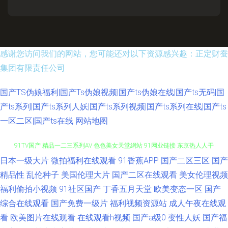
感谢您访问我们的网站，您可能还对以下资源感兴趣：正定财蚕
集团有限责任公司
国产TS伪娘福利|国产Ts伪娘视频|国产ts伪娘在线|国产ts无码|国
产ts系列|国产ts系列人妖|国产ts系列视频|国产ts系列在线|国产ts
一区二区|国产ts在线
网站地图
日本一级大片
微拍福利在线观看
91香蕉APP
国产二区三区
国产
91精品国产99久久 亚洲强奸av 亚洲影音先锋资源 福利网址在线 91大神文轩
精品性
乱伦种子
美国伦理大片
国产二区在线观看
美女伦理视频
91TV国产 精品一二三系列AV 色色美女天堂網站 91网业链接 东京热人人干
福利偷拍小视频
91社区国产
丁香五月天堂
欧美变态一区
国产
综合在线观看
国产免费一级片
福利视频资源站
成人午夜在线观
色友福利影院社区91 老湿机福利社区 日韩亚洲欧美国产婷婷 激情寂寞影院
看
欧美图片在线观看
在线观看h视频
国产a级0
变性人妖
国产福