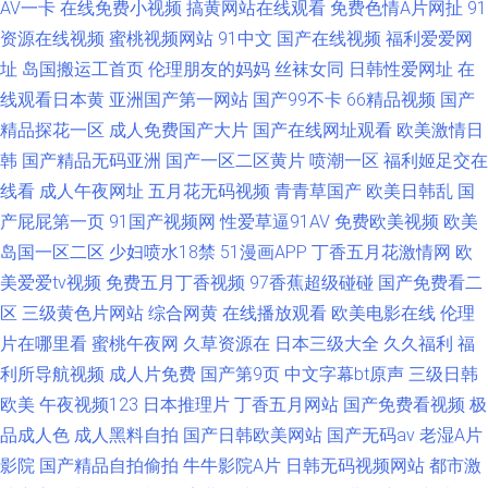
AV一卡
在线免费小视频
搞黄网站在线观看
免费色情A片网扯
91
资源在线视频
蜜桃视频网站
91中文
国产在线视频
福利爱爱网
址
岛国搬运工首页
伦理朋友的妈妈
丝袜女同
日韩性爱网址
在
线观看日本黄
亚洲国产第一网站
国产99不卡
66精品视频
国产
精品探花一区
成人免费国产大片
国产在线网址观看
欧美激情日
韩
国产精品无码亚洲
国产一区二区黄片
喷潮一区
福利姬足交在
线看
成人午夜网址
五月花无码视频
青青草国产
欧美日韩乱
国
产屁屁第一页
91国产视频网
性爱草逼91AV
免费欧美视频
欧美
岛国一区二区
少妇喷水18禁
51漫画APP
丁香五月花激情网
欧
美爱爱tv视频
免费五月丁香视频
97香蕉超级碰碰
国产免费看二
区
三级黄色片网站
综合网黄
在线播放观看
欧美电影在线
伦理
片在哪里看
蜜桃午夜网
久草资源在
日本三级大全
久久福利
福
利所导航视频
成人片免费
国产第9页
中文字幕bt原声
三级日韩
欧美
午夜视频123
日本推理片
丁香五月网站
国产免费看视频
极
品成人色
成人黑料自拍
国产日韩欧美网站
国产无码av
老湿A片
影院
国产精品自拍偷拍
牛牛影院A片
日韩无码视频网站
都市激