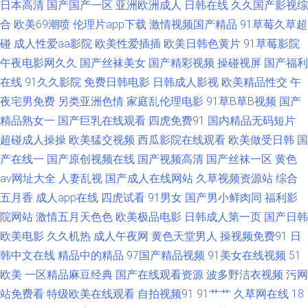
日本高清
国产国产一区
亚洲欧洲成人
日韩在线
久久国产影视综
日韩性 精品视频在线观看区 国产精品成人国产乱 TS赵恩静 91喷水网站 91
合
欧美69潮喷
伦理片app下载
激情视频国产精品
91草莓久草超
碰
成人性爱aa影院
欧美性爱插插
欧美日韩色黄片
91草莓影院
海角在线观看 影音先锋AV资源网站 婷婷激情五月天小说 人妖乱轮谢精 欧美
午夜电影网久久
国产丝袜美女
国产精彩视频
操碰视屏
国产福利
在线
91久久影院
免费日韩电影
日韩成人影视
欧美精品性交
午
性黄色日韩性 极品伪娘肛交视频观看 岛国不卡Av 91性感在线 91麻豆精品传
夜宅男免费
另类亚洲色情
家庭乱伦理电影
91草B草B视频
国产
精品熟女一
国产巨乳在线观看
四虎免费91
国内精品无码短片
媒视频 91传媒免费观看 亚洲黄网在线 色欧美色综合色天堂 欧美性爱久久 久
超碰成人操操
欧美猛交视频
西瓜影院在线观看
欧美做受日韩
国
草亚洲天堂 福利看片国产一区自拍 WWW九一com 91网页在线看 91黄色视
产在线一
国产原创视频在线
国产视频高清
国产丝袜一区
黄色
av网址大全
人妻乱视
国产成人在线网站
久草视频资源站
综合
频清高 92恋足园 www免费成人网站 91探花在线直播 91久在线观看 91成人
五月香
成人app在线
四虎试看
91男女
国产男小鲜肉同
福利影
院网站
激情五月天色色
欧美极品电影
日韩成人第一页
国产日韩
青青草婷婷 亚洲操B视频 少妇激情导航大全 日韩精品潮噴一区 青娱乐青青
欧美电影
久久机热
成人午夜网
黄色天堂男人
操视频免费91
日
韩中文在线
精品中的精品
97国产精品视频
91美女在线视频
51
草日韩 美欧黄色网 狠狠亚洲欧美日韩 国产第33页 成人国产一区 97久久麻豆
欧美
一区精品麻豆经典
国产在线观看资源
波多野洁衣视频
污网
精品在线 91男人网站 另类深喉TV 九久爱肏屄热水 国产操逼在线观看 成人深
站免费看
特级欧美在线观看
自拍视频91
91艹艹
久草网在线
18