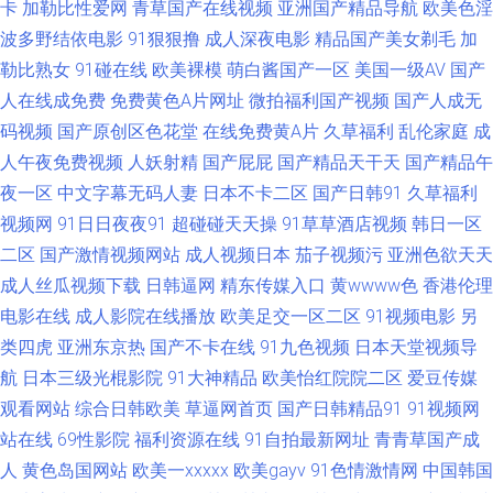
卡
加勒比性爱网
青草国产在线视频
亚洲国产精品导航
欧美色淫
91韩国 影音先锋AV自拍 婷婷五月尤物 欧美性爱在线A 九九热在线观精品视
波多野结依电影
91狠狠撸
成人深夜电影
精品国产美女剃毛
加
勒比熟女
91碰在线
欧美裸模
萌白酱国产一区
美国一级AV
国产
频 国产91福利在线 AV网站 91亚色视频 91黑丝视频网站 中韩日干逼视频 婷
人在线成免费
免费黄色A片网址
微拍福利国产视频
国产人成无
码视频
国产原创区色花堂
在线免费黄A片
久草福利
乱伦家庭
成
婷色情五月成人网 人妻人人爱操AV 九色视频国产17 东方AV亚洲无码 国产区
人午夜免费视频
人妖射精
国产屁屁
国产精品天干天
国产精品午
第二页 东方四虎私人影院 91制片国产精品 91黑丝美女小视频 亚洲BBw内射
夜一区
中文字幕无码人妻
日本不卡二区
国产日韩91
久草福利
视频网
91日日夜夜91
超碰碰天天操
91草草酒店视频
韩日一区
色综合国产成人 女同六区 韩日精品中文 丁香花社区在线资源 www大香蕉狠
二区
国产激情视频网站
成人视频日本
茄子视频污
亚洲色欲天天
成人丝瓜视频下载
日韩逼网
精东传媒入口
黄wwww色
香港伦理
狠干 91探花黑丝视频 91超碰私人 天天干日日 日本啊v在线视频 免费a级 激
电影在线
成人影院在线播放
欧美足交一区二区
91视频电影
另
类四虎
亚洲东京热
国产不卡在线
91九色视频
日本天堂视频导
情文学亚五月 第一福利视频91 AV操黑丝 91深夜 91成品视频 性生话影视 日
航
日本三级光棍影院
91大神精品
欧美怡红院院二区
爱豆传媒
观看网站
综合日韩欧美
草逼网首页
国产日韩精品91
91视频网
韩成人卡一 免费网站久永性爱 韩国操B影院 成人午夜剧场久久 91网站在线
站在线
69性影院
福利资源在线
91自拍最新网址
青青草国产成
免费 91夫妻交换论坛 亚洲综合下一篇28p 色综色囯产欧美曰韩 欧美性黄色
人
黄色岛国网站
欧美一xxxxx
欧美gayv
91色情激情网
中国韩国